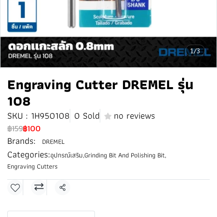
1/3
Engraving Cutter DREMEL รุ่น
108
SKU : 1H950108
0 Sold
no reviews
฿159
฿100
Brands:
DREMEL
Categories:
อุปกรณ์เสริม
,
Grinding Bit And Polishing Bit
,
Engraving Cutters
Share