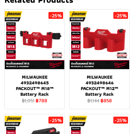
-25%
-25%
MILWAUKEE
MILWAUKEE
4932498645
4932498646
PACKOUT™ M18™
PACKOUT™ M12™
Battery Rack
Battery Rack
฿1,051
฿788
฿1,144
฿858
-25%
-25%