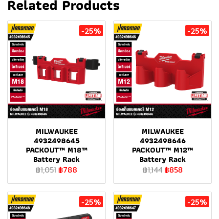
Related Products
-25%
-25%
MILWAUKEE
MILWAUKEE
4932498645
4932498646
PACKOUT™ M18™
PACKOUT™ M12™
Battery Rack
Battery Rack
฿1,051
฿788
฿1,144
฿858
-25%
-25%