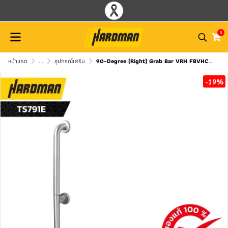
0
หน้าแรก
...
อุปกรณ์เสริม
90-Degree (Right) Grab Bar VRH FBVHC-TS791E
-19%