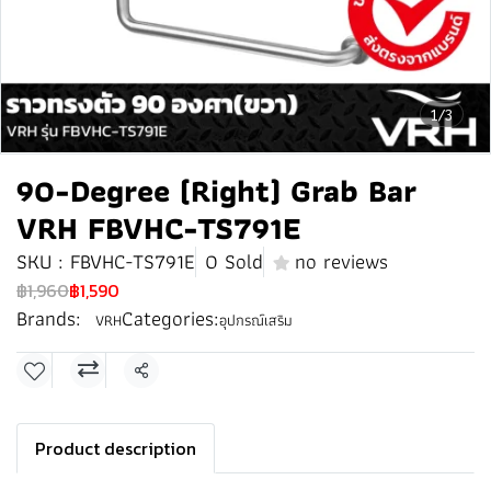
1/3
90-Degree (Right) Grab Bar
VRH FBVHC-TS791E
SKU : FBVHC-TS791E
0 Sold
no reviews
฿1,960
฿1,590
Brands:
Categories:
VRH
อุปกรณ์เสริม
Share
Product description