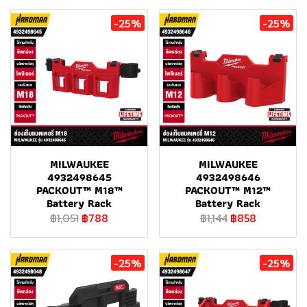
-25%
-25%
MILWAUKEE
MILWAUKEE
4932498645
4932498646
PACKOUT™ M18™
PACKOUT™ M12™
Battery Rack
Battery Rack
฿1,051
฿788
฿1,144
฿858
-25%
-25%