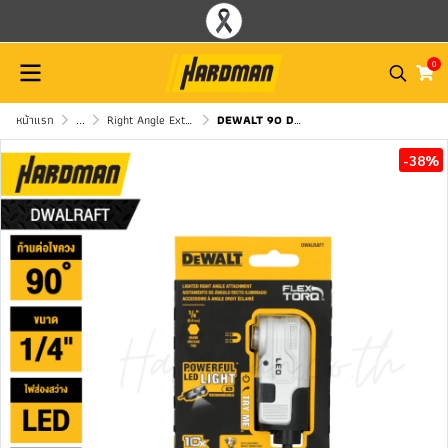
0
หน้าแรก
...
Right Angle Extension Bit Holder DEWALT
DEWALT 90 Degree Right Angle Attachment DWALRAFT
-38%