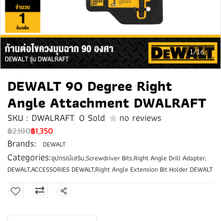
1/16
DEWALT 90 Degree Right
Angle Attachment DWALRAFT
SKU : DWALRAFT
0 Sold
no reviews
฿2,180
฿1,350
Brands:
DEWALT
Categories:
อุปกรณ์เสริม
,
Screwdriver Bits
,
Right Angle Drill Adapter
,
DEWALT
,
ACCESSORIES DEWALT
,
Right Angle Extension Bit Holder DEWALT
Share