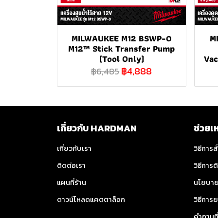
MILWAUKEE M12 BSWP-0
M
M12™ Stick Transfer Pump
(Tool Only)
Vac
฿4,888
฿6,485
เกี่ยวกับ HARDMAN
ช่วยเ
เกี่ยวกับเรา
วิธีการสั
ติดต่อเรา
วิธีการต
แผนที่ร้าน
นโยบาย
ดาวน์โหลดแคตตาล็อก
วิธีการย
คำถามท