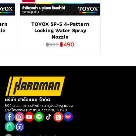
ern
TOYOX SP-5 4-Pattern
zle
Locking Water Spray
Nozzle
฿490
฿595
บริษัท ฮาร์ดแมน จำกัด
592 ซ.ตลาดศธรทิพย์ ถ.สาธุประดิษฐ์ แขวง
บางโพงพาง เขตยานนาวา กทม. 10120