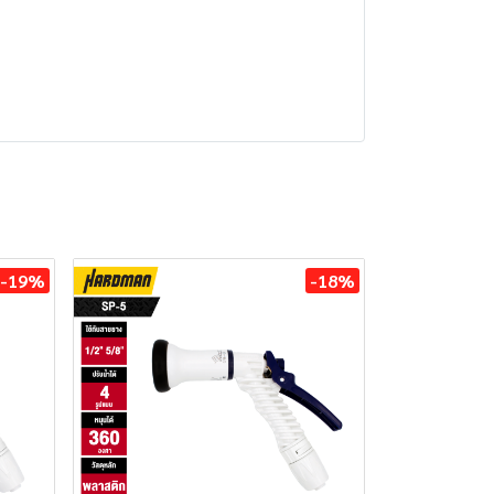
-19%
-18%