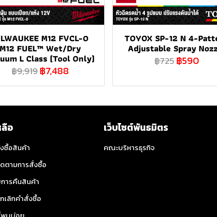
ILWAUKEE M12 FVCL-0
TOYOX SP-12 N 4-Patt
M12 FUEL™ Wet/Dry
Adjustable Spray Noz
uum L Class (Tool Only)
฿590
฿725
฿7,488
฿9,919
หลือ
เว็บไซต์พันธมิตร
่งซื้อสินค้า
คณะบริหารธุรกิจ
ิดตามการสั่งซื้อ
การคืนสินค้า
กเลิกคำสั่งซื้อ
ี่พบบ่อย