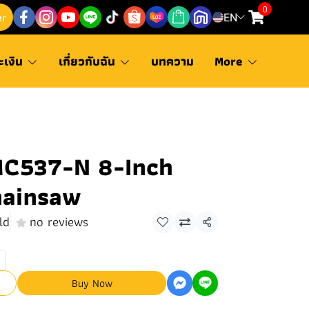
0
er
EN
ะเงิน
เกี่ยวกับฉัน
บทความ
More
C537-N 8-Inch
hainsaw
ld
no reviews
Share
Buy Now