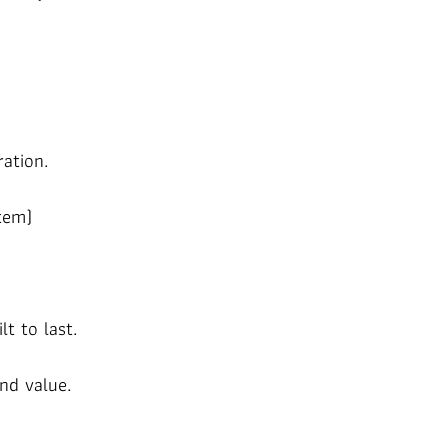
ration.
tem)
ilt to
last.
nd value.