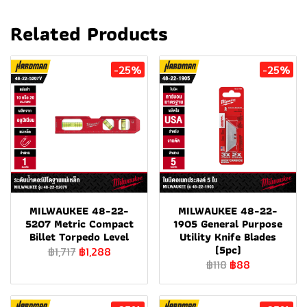
Related Products
-25%
-25%
MILWAUKEE 48-22-
MILWAUKEE 48-22-
5207 Metric Compact
1905 General Purpose
Billet Torpedo Level
Utility Knife Blades
(5pc)
฿1,717
฿1,288
฿118
฿88