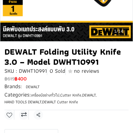
1/14
DEWALT Folding Utility Knife
3.0 – Model DWHT10991
SKU : DWHT10991
0 Sold
no reviews
฿619
฿400
Brands:
DEWALT
Categories:
เครื่องมือช่างทั่วไป
,
Cutter Knife
,
DEWALT
,
HAND TOOLS DEWALT
,
DEWALT Cutter Knife
Share