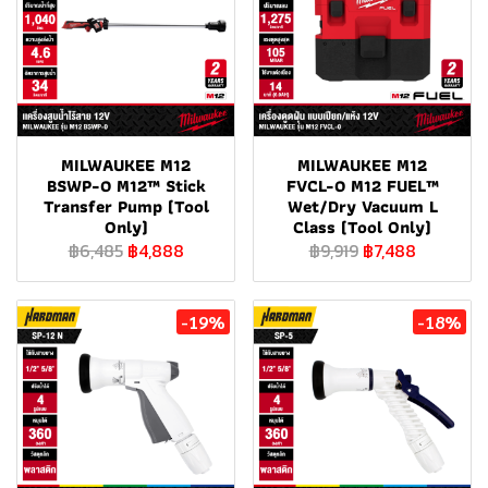
MILWAUKEE M12
MILWAUKEE M12
BSWP-0 M12™ Stick
FVCL-0 M12 FUEL™
Transfer Pump (Tool
Wet/Dry Vacuum L
Only)
Class (Tool Only)
฿6,485
฿4,888
฿9,919
฿7,488
-19%
-18%