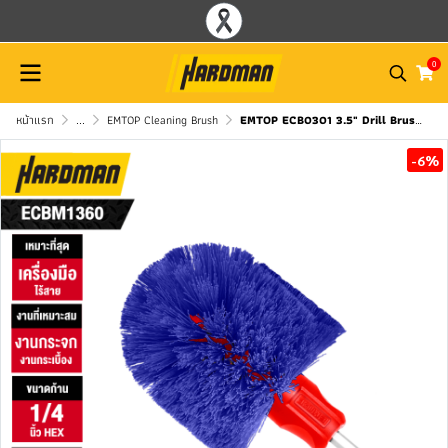
0
หน้าแรก
...
EMTOP Cleaning Brush
EMTOP ECB0301 3.5" Drill Brush Attachment
-6%