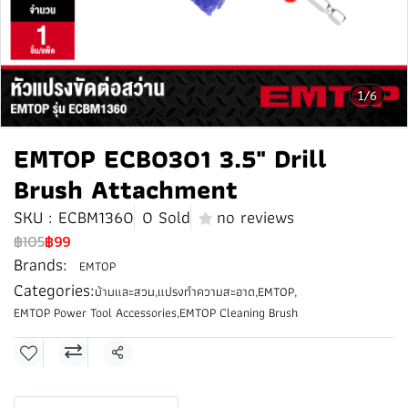
1/6
EMTOP ECB0301 3.5" Drill
Brush Attachment
SKU : ECBM1360
0 Sold
no reviews
฿105
฿99
Brands:
EMTOP
Categories:
บ้านและสวน
,
แปรงทำความสะอาด
,
EMTOP
,
EMTOP Power Tool Accessories
,
EMTOP Cleaning Brush
Share