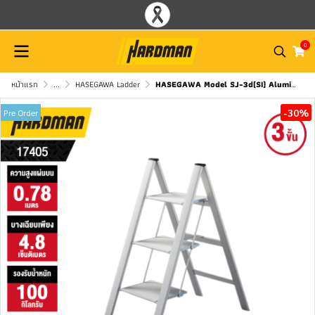
0
หน้าแรก
...
HASEGAWA Ladder
HASEGAWA Model SJ-3d(SI) Aluminum 3-Step Folding Ladder (Silver)
-30%
Pre Order