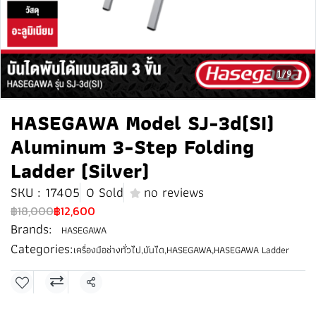
1/9
HASEGAWA Model SJ-3d(SI)
Aluminum 3-Step Folding
Ladder (Silver)
SKU : 17405
0 Sold
no reviews
฿18,000
฿12,600
Brands:
HASEGAWA
Categories:
เครื่องมือช่างทั่วไป
,
บันได
,
HASEGAWA
,
HASEGAWA Ladder
Share