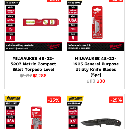
MILWAUKEE 48-22-
MILWAUKEE 48-22-
5207 Metric Compact
1905 General Purpose
Billet Torpedo Level
Utility Knife Blades
(5pc)
฿1,717
฿1,288
฿118
฿88
-25%
-25%