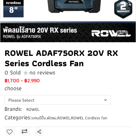
1/8
ROWEL ADAF750RX 20V RX
Series Cordless Fan
0 Sold
no reviews
฿1,700
-
฿2,990
choose
Please Select
Brands:
ROWEL
Categories:
แคมป์ปิ้ง
,
พัดลม
,
ROWEL
,
ROWEL Cordless fan
Share