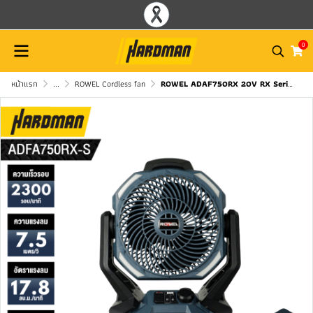
0
หน้าแรก
...
ROWEL Cordless fan
ROWEL ADAF750RX 20V RX Series Cordless Fan