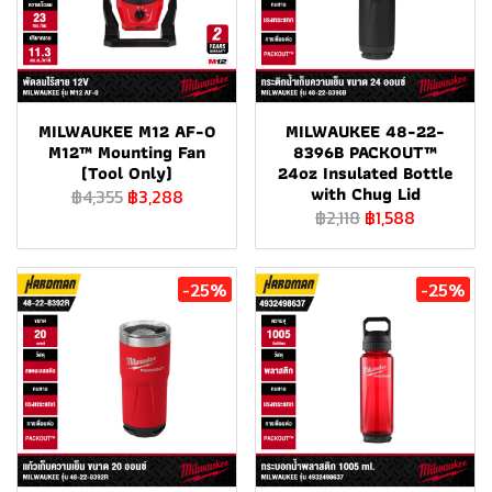
MILWAUKEE M12 AF-0
MILWAUKEE 48-22-
M12™ Mounting Fan
8396B PACKOUT™
(Tool Only)
24oz Insulated Bottle
with Chug Lid
฿4,355
฿3,288
฿2,118
฿1,588
-25%
-25%