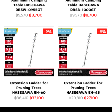
Aluminum Camping
Aluminum Camping
Table HASEGAWA
Table HASEGAWA
DRSW-0955GT
DRSB-1000GT
฿9,570
฿8,700
฿9,570
฿8,700
-9%
-9%
Pre Order
Pre Order
Extension Ladder for
Extension Ladder for
Pruning Trees
Pruning Trees
HASEGAWA EH-60
HASEGAWA EH-45
฿36,410
฿33,100
฿29,810
฿27,100