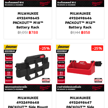
MILWAUKEE
MILWAUKEE
4932498645
4932498646
PACKOUT™ M18™
PACKOUT™ M12™
Battery Rack
Battery Rack
฿1,051
฿788
฿1,144
฿858
-25%
-25%
MILWAUKEE
MILWAUKEE
4932498648
4932498647
PACKOUT™ Side Mount
PACKOUT™ Side