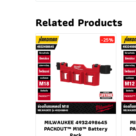
Related Products
-25%
MILWAUKEE 4932498645
M
PACKOUT™ M18™ Battery
PA
Rack