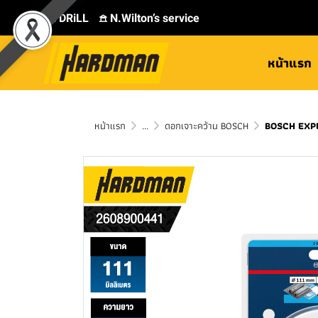
⛾ DRiLL
𖠿 N.Wilton’s service
หน้าแรก
หน้าแรก
...
ดอกเจาะคว้าน BOSCH
BOSCH EXPE