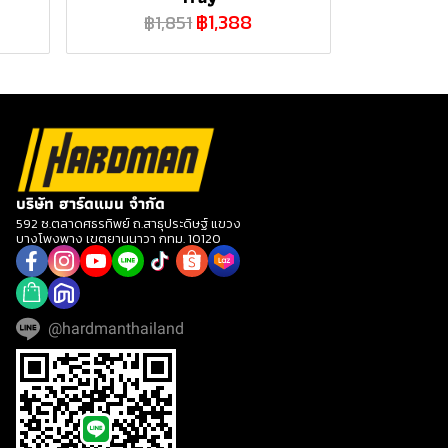
฿1,388
฿1,851
บริษัท ฮาร์ดแมน จำกัด
592 ซ.ตลาดศธรทิพย์ ถ.สาธุประดิษฐ์ แขวง
บางโพงพาง เขตยานนาวา กทม. 10120
@hardmanthailand