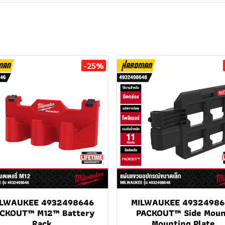
-25%
ILWAUKEE 4932498646
MILWAUKEE 49324986
CKOUT™ M12™ Battery
PACKOUT™ Side Mou
Rack
Mounting Plate