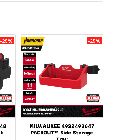
-25%
-25%
48
MILWAUKEE 4932498647
nt
PACKOUT™ Side Storage
Tray