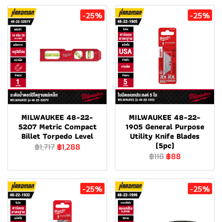
-25%
-25%
MILWAUKEE 48-22-
MILWAUKEE 48-22-
5207 Metric Compact
1905 General Purpose
Billet Torpedo Level
Utility Knife Blades
(5pc)
฿1,717
฿1,288
฿118
฿88
-25%
-25%