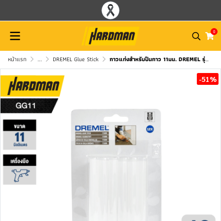
0
หน้าแรก
...
DREMEL Glue Stick
กาวแท่งสำหรับปืนกาว 11มม. DREMEL รุ่น GG11 (แพคละ 12 ชิ้น)
-51%