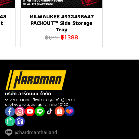
48
MILWAUKEE 4932498647
nt
PACKOUT™ Side Storage
Tray
฿1,388
฿1,851
บริษัท ฮาร์ดแมน จำกัด
592 ซ.ตลาดศธรทิพย์ ถ.สาธุประดิษฐ์ แขวง
บางโพงพาง เขตยานนาวา กทม. 10120
@hardmanthailand