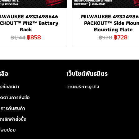
ILWAUKEE 4932498646
MILWAUKEE 49324986
CKOUT™ M12™ Battery
PACKOUT™ Side Mou
Rack
Mounting Plate
฿858
฿728
฿1,144
฿970
หลือ
เว็บไซต์พันธมิตร
่งซื้อสินค้า
คณะบริหารธุรกิจ
ิดตามการสั่งซื้อ
การคืนสินค้า
กเลิกคำสั่งซื้อ
ี่พบบ่อย