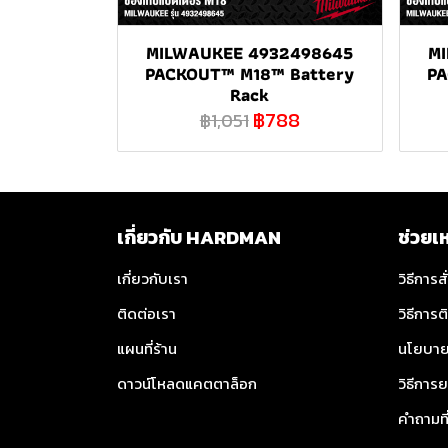
MILWAUKEE 4932498645
M
PACKOUT™ M18™ Battery
PA
Rack
฿788
฿1,051
เกี่ยวกับ HARDMAN
ช่วยเ
เกี่ยวกับเรา
วิธีการสั
ติดต่อเรา
วิธีการต
แผนที่ร้าน
นโยบาย
ดาวน์โหลดแคตตาล็อก
วิธีการย
คำถามท