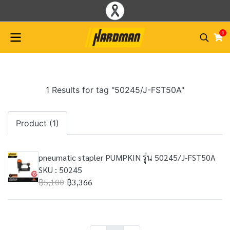
0
1 Results for tag "50245/J-FST50A"
Product (1)
pneumatic stapler PUMPKIN รุ่น 50245/J-FST50A
SKU : 50245
฿5,100
฿3,366