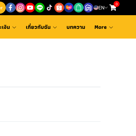
0
er
EN
ะเงิน
เกี่ยวกับฉัน
บทความ
More