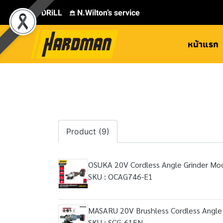
⛾ DRiLL
𖠿 N.Wilton’s service
หน้าแรก
Product (9)
OSUKA 20V Cordless Angle Grinder M
SKU : OCAG746-E1
MASARU 20V Brushless Cordless Angle
SKU : SCG-615N