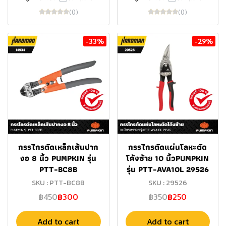
(0)
(0)
-33%
-29%
กรรไกรตัดเหล็กเส้นปาก
กรรไกรตัดแผ่นโลหะตัด
งอ 8 นิ้ว PUMPKIN รุ่น
โค้งซ้าย 10 นิ้วPUMPKIN
PTT-BC8B
รุ่น PTT-AVA10L 29526
SKU : PTT-BC8B
SKU : 29526
฿450
฿300
฿350
฿250
Add to cart
Add to cart