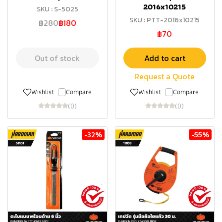
2016x10215
SKU : S-5025
SKU : PTT-2016x10215
฿280
฿180
฿70
Out of stock
Add to cart
Request a Quote
Wishlist
Compare
Wishlist
Compare
(0)
(0)
-32%
-55%