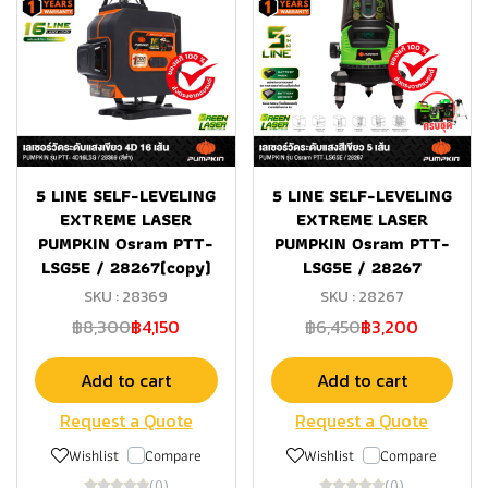
5 LINE SELF-LEVELING
5 LINE SELF-LEVELING
EXTREME LASER
EXTREME LASER
PUMPKIN Osram PTT-
PUMPKIN Osram PTT-
LSG5E / 28267(copy)
LSG5E / 28267
SKU : 28369
SKU : 28267
฿8,300
฿4,150
฿6,450
฿3,200
Add to cart
Add to cart
Request a Quote
Request a Quote
Wishlist
Compare
Wishlist
Compare
(0)
(0)