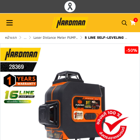
0
หน้าแรก
...
Laser Distance Meter PUMPKIN
5 LINE SELF-LEVELING EXTREME LASER PUMPKIN Osram PTT-LSG5E / 28267(copy)
-50%