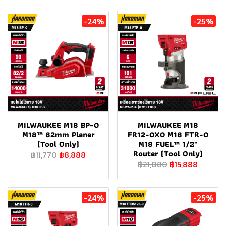
-24%
-25%
MILWAUKEE M18 BP-0
MILWAUKEE M18
M18™ 82mm Planer
FR12-0X0 M18 FTR-0
(Tool Only)
M18 FUEL™ 1/2"
Router (Tool Only)
฿11,770
฿8,888
฿21,080
฿15,888
-24%
-25%