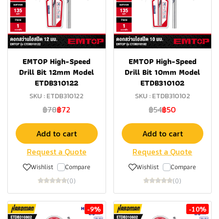
EMTOP High-Speed
EMTOP High-Speed
Drill Bit 12mm Model
Drill Bit 10mm Model
ETDB310122
ETDB310102
SKU : ETDB310122
SKU : ETDB310102
฿78
฿72
฿54
฿50
Add to cart
Add to cart
Request a Quote
Request a Quote
Wishlist
Compare
Wishlist
Compare
(0)
(0)
-9%
-10%