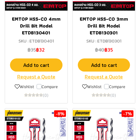
EMTOP HSS-CO 4mm
EMTOP HSS-CO 3mm
Drill Bit Model
Drill Bit Model
ETDB130401
ETDB130301
SKU : ETDB130401
SKU : ETDB130301
฿35
฿32
฿40
฿35
Add to cart
Add to cart
Request a Quote
Request a Quote
Wishlist
Compare
Wishlist
Compare
(0)
(0)
-8%
-7%