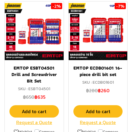
-2%
-7%
EMTOP ESBT04501
EMTOP ECDB01601 16-
Drill and Screwdriver
piece drill bit set
Bit Set
SKU : ECDB01601
SKU : ESBT04501
฿280
฿260
฿650
฿635
Add to cart
Add to cart
Request a Quote
Request a Quote
Wishlist
Compare
Wishlist
Compare