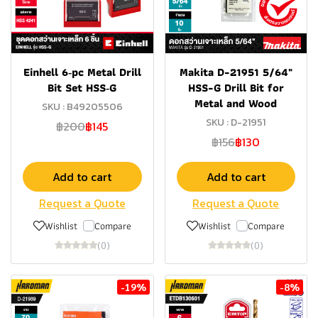
Einhell 6‑pc Metal Drill
Makita D-21951 5/64"
Bit Set HSS‑G
HSS-G Drill Bit for
Metal and Wood
SKU : B49205506
SKU : D-21951
฿200
฿145
฿156
฿130
Add to cart
Add to cart
Request a Quote
Request a Quote
Wishlist
Compare
Wishlist
Compare
(0)
(0)
-19%
-8%