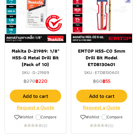
Makita D-21989: 1/8"
EMTOP HSS-CO 5mm
HSS-G Metal Drill Bit
Drill Bit Model
(Pack of 10)
ETDB130601
SKU : D-21989
SKU : ETDB130601
฿270
฿220
฿60
฿55
Add to cart
Add to cart
Request a Quote
Request a Quote
Wishlist
Compare
Wishlist
Compare
(0)
(0)