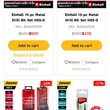
Einhell 19‑pc Metal
Einhell 13‑pc Metal
Drill Bit Set HSS‑G
Drill Bit Set HSS‑G
SKU : B49205519
SKU : B49205513
฿600
฿505
฿300
฿205
Add to cart
Add to cart
Request a Quote
Wishlist
Compare
Wishlist
Compare
(0)
(0)
-28%
-17%