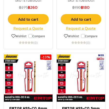
SKU : ETDB131201
SKU : ETDB131001
฿275
฿260
฿190
฿180
Add to cart
Add to cart
Request a Quote
Request a Quote
Wishlist
Compare
Wishlist
Compare
(0)
(0)
-13%
EMTOP HSS-CO 8mm
EMTOP HSS-CO 5mm