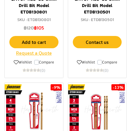
Drill Bit Model
Drill Bit Model
ETDB130801
ETDB130501
SKU : ETDB130801
SKU : ETDB130501
฿120
฿105
Add to cart
Contact us
Request a Quote
Wishlist
Compare
Wishlist
Compare
(0)
(0)
-9%
-13%