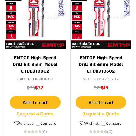
EMTOP High-Speed
EMTOP High-Speed
Drill Bit 8mm Model
Drill Bit 6mm Model
ETDB310802
ETDB310602
SKU : ETDB310802
SKU : ETDB310602
฿35
฿32
฿21
฿19
Add to cart
Add to cart
Request a Quote
Request a Quote
Wishlist
Compare
Wishlist
Compare
(0)
(0)