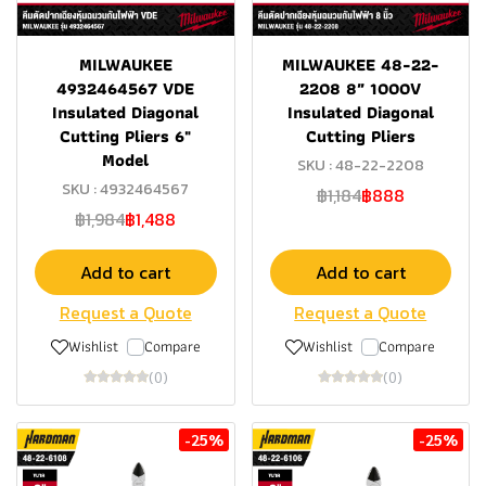
MILWAUKEE
MILWAUKEE 48-22-
4932464567 VDE
2208 8″ 1000V
Insulated Diagonal
Insulated Diagonal
Cutting Pliers 6"
Cutting Pliers
Model
SKU : 48-22-2208
SKU : 4932464567
฿1,184
฿888
฿1,984
฿1,488
Add to cart
Add to cart
Request a Quote
Request a Quote
Wishlist
Compare
Wishlist
Compare
(0)
(0)
-25%
-25%