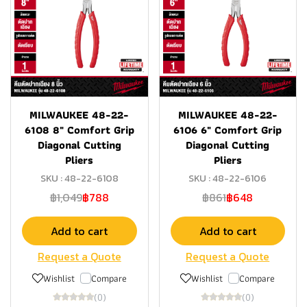
MILWAUKEE 48-22-
MILWAUKEE 48-22-
6108 8" Comfort Grip
6106 6" Comfort Grip
Diagonal Cutting
Diagonal Cutting
Pliers
Pliers
SKU : 48-22-6108
SKU : 48-22-6106
฿1,049
฿788
฿861
฿648
Add to cart
Add to cart
Request a Quote
Request a Quote
Wishlist
Compare
Wishlist
Compare
(0)
(0)