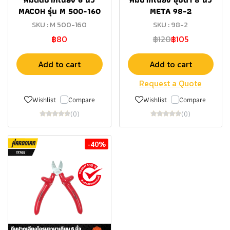
MACOH รุ่น M 500-160
META 98-2
SKU : M 500-160
SKU : 98-2
฿80
฿120
฿105
Add to cart
Add to cart
Request a Quote
Wishlist
Compare
Wishlist
Compare
(0)
(0)
-40%