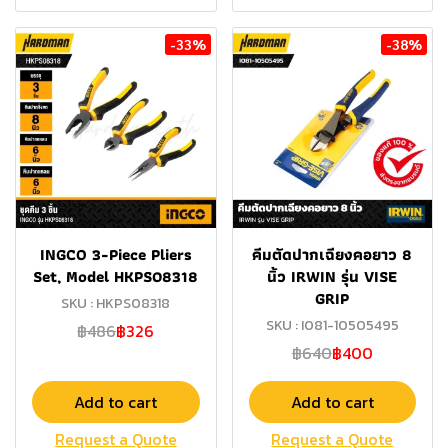
-33%
-38%
INGCO 3-Piece Pliers
คีมตัดปากเฉียงคอยาว 8
Set, Model HKPS08318
นิ้ว IRWIN รุ่น VISE
GRIP
SKU : HKPS08318
SKU : I081-10505495
฿486
฿326
฿640
฿400
Add to cart
Add to cart
Request a Quote
Request a Quote