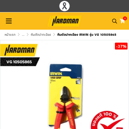
0
หน้าแรก
...
คีมตัดปากเฉียง
คีมตัดปากเฉียง IRWIN รุ่น VG 10505865
-37%