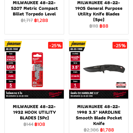
MILWAUKEE 48-22-
MILWAUKEE 48-22-
5207 Metric Compact
1905 General Purpose
Billet Torpedo Level
Utility Knife Blades
(5pc)
฿1,717
฿1,288
฿118
฿88
-25%
-25%
MILWAUKEE 48-22-
MILWAUKEE 48-22-
1932 HOOK UTILITY
1998 3.5" HARDLINE
BLADES (5Pc)
Smooth Blade Pocket
Knife
฿144
฿108
฿2,386
฿1,788