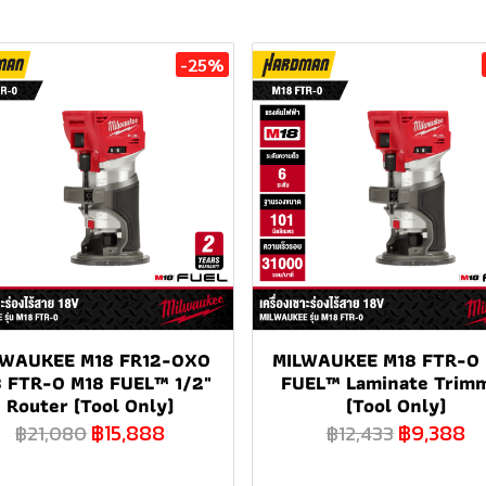
-25%
LWAUKEE M18 FR12-0X0
MILWAUKEE M18 FTR-0
 FTR-0 M18 FUEL™ 1/2"
FUEL™ Laminate Trim
Router (Tool Only)
(Tool Only)
฿15,888
฿9,388
฿21,080
฿12,433