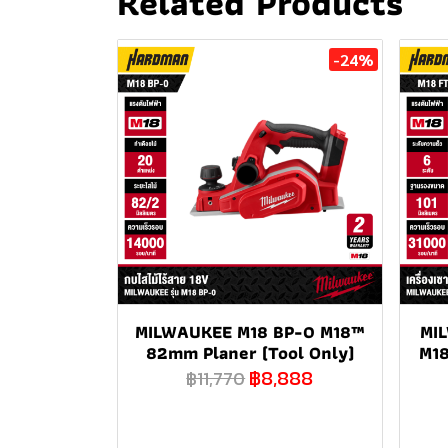
Related Products
-24%
MILWAUKEE M18 BP-0 M18™
MI
82mm Planer (Tool Only)
M18
฿8,888
฿11,770