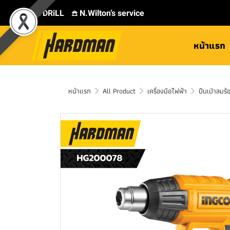
⛾ DRiLL
𖠿 N.Wilton’s service
หน้าแรก
หน้าแรก
All Product
เครื่องมือไฟฟ้า
ปืนเป่าลมร้