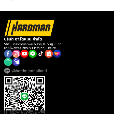
บริษัท ฮาร์ดแมน จำกัด
592 ซ.ตลาดศธรทิพย์ ถ.สาธุประดิษฐ์ แขวง
บางโพงพาง เขตยานนาวา กทม. 10120
@hardmanthailand