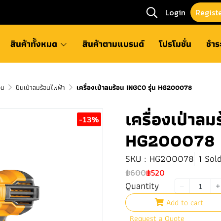
Login
Regist
สินค้าทั้งหมด
สินค้าตามแบรนด์
โปรโมชั่น
ชำร
อน
ปืนเป่าลมร้อนไฟฟ้า
เครื่องเป่าลมร้อน INGCO รุ่น HG200078
เครื่องเป่าลม
-13%
HG200078
SKU : HG200078
1 Sol
฿600
฿520
Quantity
Add to cart
Request a Quote