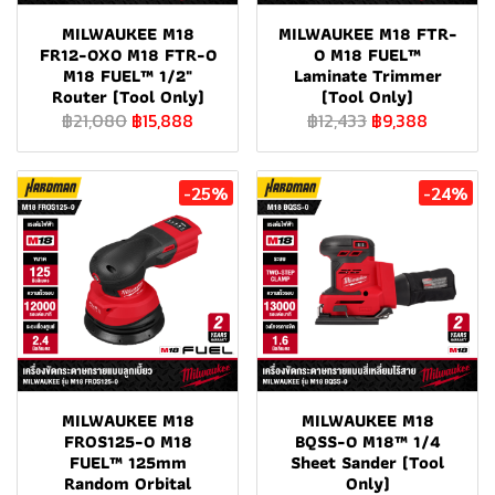
MILWAUKEE M18
MILWAUKEE M18 FTR-
FR12-0X0 M18 FTR-0
0 M18 FUEL™
M18 FUEL™ 1/2"
Laminate Trimmer
Router (Tool Only)
(Tool Only)
฿21,080
฿15,888
฿12,433
฿9,388
-25%
-24%
MILWAUKEE M18
MILWAUKEE M18
FROS125-0 M18
BQSS-0 M18™ 1/4
FUEL™ 125mm
Sheet Sander (Tool
Random Orbital
Only)