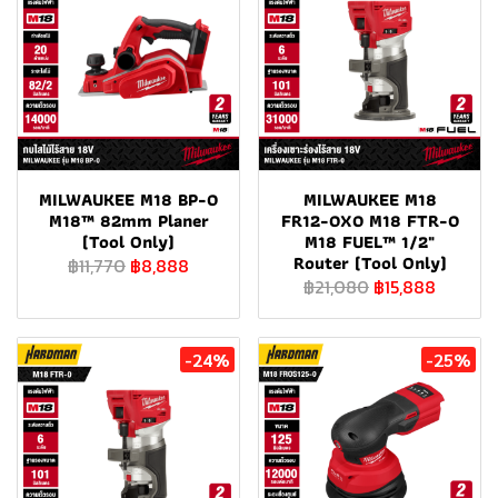
MILWAUKEE M18 BP-0
MILWAUKEE M18
M18™ 82mm Planer
FR12-0X0 M18 FTR-0
(Tool Only)
M18 FUEL™ 1/2"
Router (Tool Only)
฿11,770
฿8,888
฿21,080
฿15,888
-24%
-25%