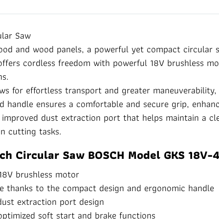
ular Saw
ood and wood panels, a powerful yet compact circular s
ffers cordless freedom with powerful 18V brushless mot
ns.
s for effortless transport and greater maneuverability,
d handle ensures a comfortable and secure grip, enhanc
 improved dust extraction port that helps maintain a cl
n cutting tasks.
Inch Circular Saw BOSCH Model GKS 18V-
e 18V brushless motor
se thanks to the compact design and ergonomic handle
ust extraction port design
ptimized soft start and brake functions