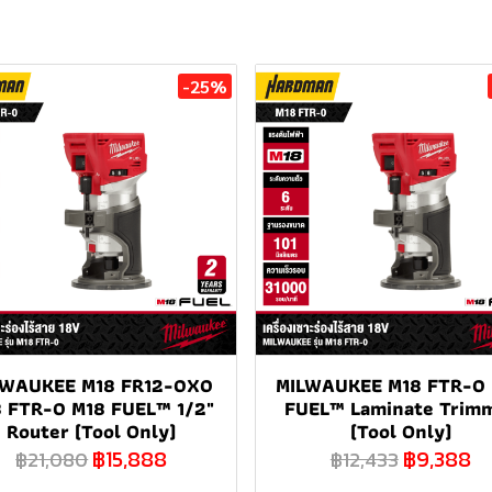
-25%
LWAUKEE M18 FR12-0X0
MILWAUKEE M18 FTR-0
 FTR-0 M18 FUEL™ 1/2"
FUEL™ Laminate Trim
Router (Tool Only)
(Tool Only)
฿15,888
฿9,388
฿21,080
฿12,433