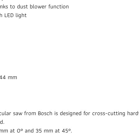
anks to dust blower function
h LED light
°)44 mm
rcular saw from Bosch is designed for cross-cutting ha
d.
1 mm at 0° and 35 mm at 45°.