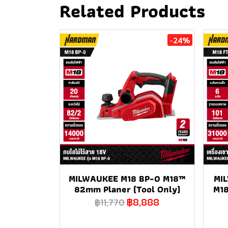
Related Products
-24%
MILWAUKEE M18 BP-0 M18™
MI
82mm Planer (Tool Only)
M18
฿8,888
฿11,770