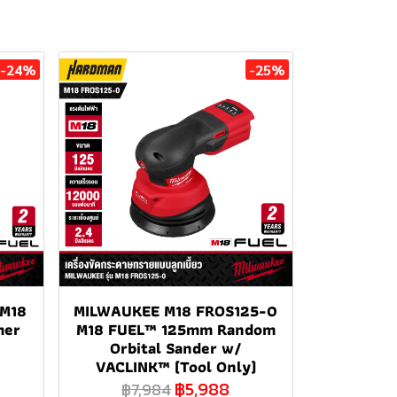
-24%
-25%
 M18
MILWAUKEE M18 FROS125-0
mer
M18 FUEL™ 125mm Random
Orbital Sander w/
VACLINK™ (Tool Only)
฿5,988
฿7,984