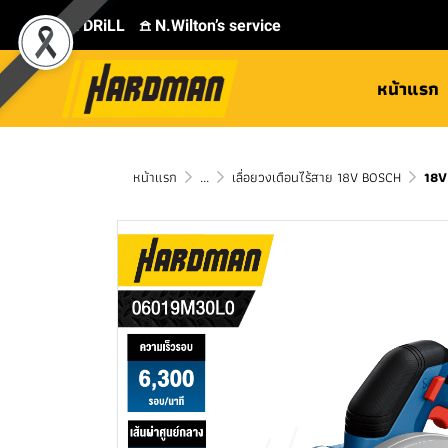
⛾ DRiLL
𖠿 N.Wilton’s service
หน้าแรก
หน้าแรก
...
เลื่อยวงเดือนไร้สาย 18V BOSCH
18V