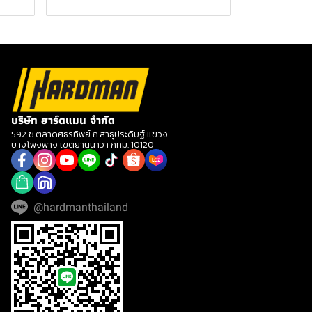
บริษัท ฮาร์ดแมน จำกัด
592 ซ.ตลาดศธรทิพย์ ถ.สาธุประดิษฐ์ แขวง
บางโพงพาง เขตยานนาวา กทม. 10120
@hardmanthailand