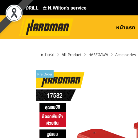
⛾ DRiLL
𖠿 N.Wilton’s service
หน้าแรก
หน้าแรก
All Product
HASEGAWA
Accessories
Pre Order