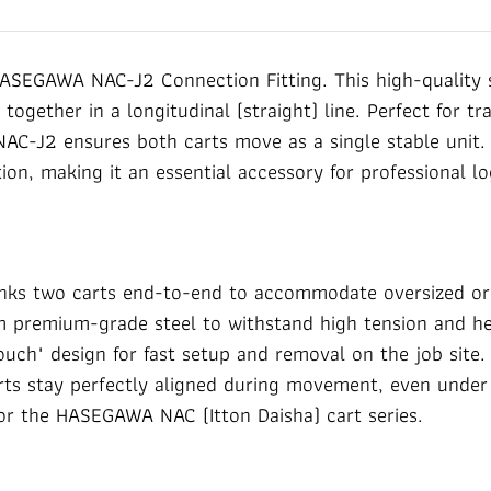
ASEGAWA NAC-J2 Connection Fitting. This high-quality st
 together in a longitudinal (straight) line. Perfect for 
 NAC-J2 ensures both carts move as a single stable unit.
ation, making it an essential accessory for professional l
links two carts end-to-end to accommodate oversized or
 premium-grade steel to withstand high tension and hea
Touch" design for fast setup and removal on the job site.
arts stay perfectly aligned during movement, even unde
 for the HASEGAWA NAC (Itton Daisha) cart series.