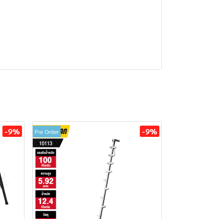
-9%
-9%
Pre Order