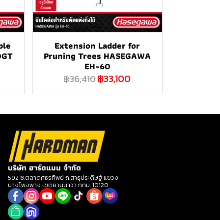
ble
Extension Ladder for
0GT
Pruning Trees HASEGAWA
EH-60
฿33,100
฿36,410
บริษัท ฮาร์ดแมน จำกัด
592 ซ.ตลาดศธรทิพย์ ถ.สาธุประดิษฐ์ แขวง
บางโพงพาง เขตยานนาวา กทม. 10120