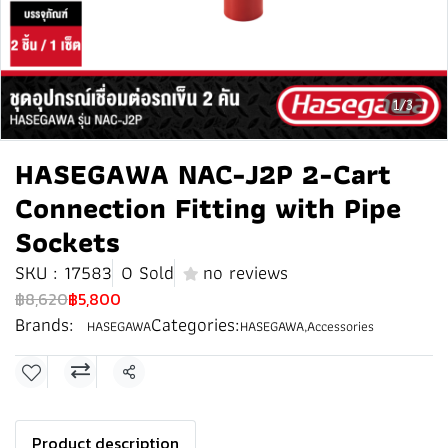
1/3
HASEGAWA NAC-J2P 2-Cart
Connection Fitting with Pipe
Sockets
SKU : 17583
0 Sold
no reviews
฿8,620
฿5,800
Brands:
Categories:
HASEGAWA
HASEGAWA
,
Accessories
Share
Product description