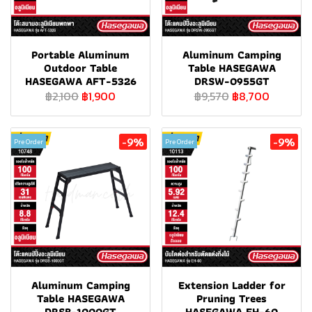
Portable Aluminum
Aluminum Camping
Outdoor Table
Table HASEGAWA
HASEGAWA AFT-5326
DRSW-0955GT
฿2,100
฿1,900
฿9,570
฿8,700
-9%
-9%
Pre Order
Pre Order
Aluminum Camping
Extension Ladder for
Table HASEGAWA
Pruning Trees
DRSB-1000GT
HASEGAWA EH-60