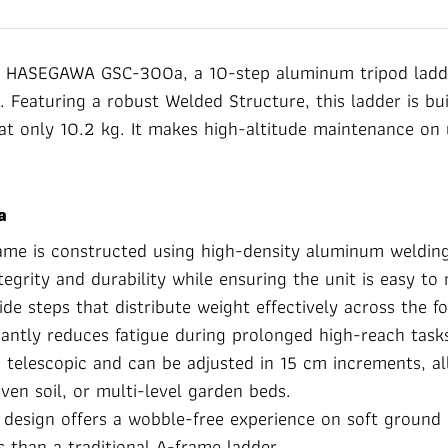
he HASEGAWA GSC-300a, a 10-step aluminum tripod ladde
. Featuring a robust Welded Structure, this ladder is b
 at only 10.2 kg. It makes high-altitude maintenance on 
a
me is constructed using high-density aluminum welding
tegrity and durability while ensuring the unit is easy to
e steps that distribute weight effectively across the fo
cantly reduces fatigue during prolonged high-reach task
s telescopic and can be adjusted in 15 cm increments, a
en soil, or multi-level garden beds.
g design offers a wobble-free experience on soft ground 
 than a traditional A-frame ladder.