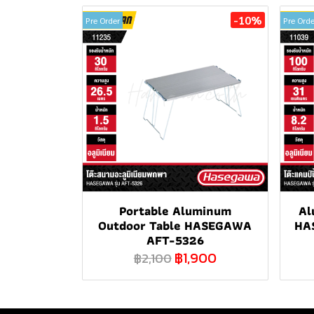
-10%
Pre Order
Pre Orde
Portable Aluminum
Al
Outdoor Table HASEGAWA
HA
AFT-5326
฿1,900
฿2,100