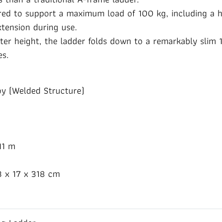
red to support a maximum load of 100 kg, including a h
tension during use.
ter height, the ladder folds down to a remarkably slim 
es.
oy (Welded Structure)
11 m
8 x 17 x 318 cm