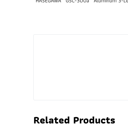
HASEGAWA
GSC-300a
Aluminum 3-Le
Related Products