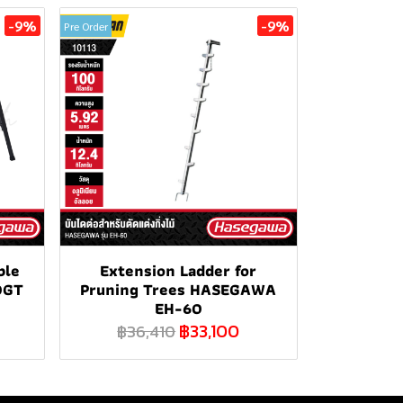
-9%
-9%
Pre Order
ble
Extension Ladder for
0GT
Pruning Trees HASEGAWA
EH-60
฿33,100
฿36,410