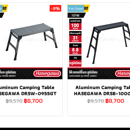
-9%
r
Pre Order
uminum Camping Table
Aluminum Camping Ta
SEGAWA DRSW-0955GT
HASEGAWA DRSB-100
฿8,700
฿8,700
฿9,570
฿9,570