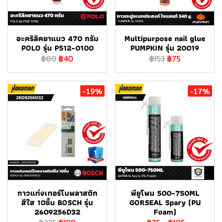
อะคริลิคยาแนว 470 กรัม
Multipurpose nail glue
POLO รุ่น P512-0100
PUMPKIN รุ่น 20019
฿80
฿40
฿153
฿75
-19%
-17%
กาวแท่งเทอร์โมพลาสติก
พียูโพม 500-750ML
สีใส 10ชิ้น BOSCH รุ่น
GORSEAL Spary (PU
2609256D32
Foam)