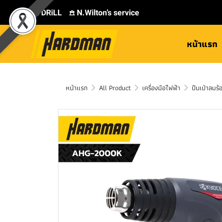
⛾ DRiLL
𖠿 N.Wilton’s service
หน้าแรก
หน้าแรก
All Product
เครื่องมือไฟฟ้า
ปืนเป่าลมร้