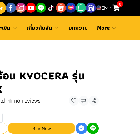
0
er
EN
ะเงิน
เกี่ยวกับฉัน
บทความ
More
มร้อน KYOCERA รุ่น
K
ld
no reviews
Share
Buy Now