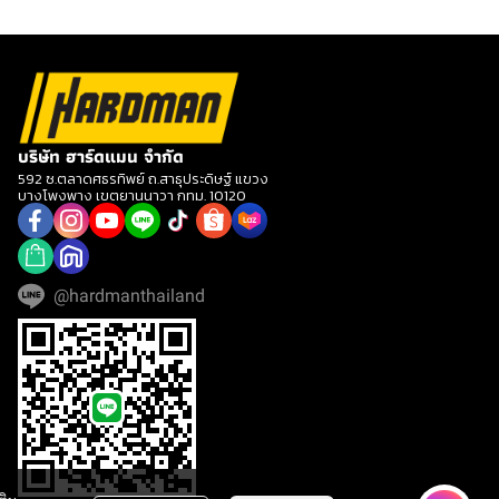
บริษัท ฮาร์ดแมน จำกัด
592 ซ.ตลาดศธรทิพย์ ถ.สาธุประดิษฐ์ แขวง
บางโพงพาง เขตยานนาวา กทม. 10120
@hardmanthailand