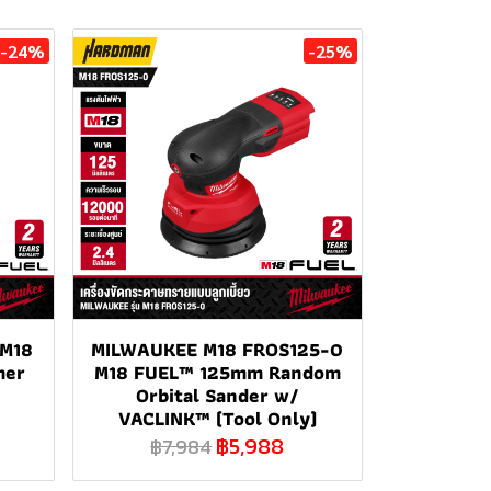
-24%
-25%
 M18
MILWAUKEE M18 FROS125-0
mer
M18 FUEL™ 125mm Random
Orbital Sander w/
VACLINK™ (Tool Only)
฿5,988
฿7,984