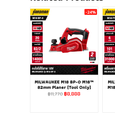
-24%
MILWAUKEE M18 BP-0 M18™
MI
82mm Planer (Tool Only)
M18
฿8,888
฿11,770