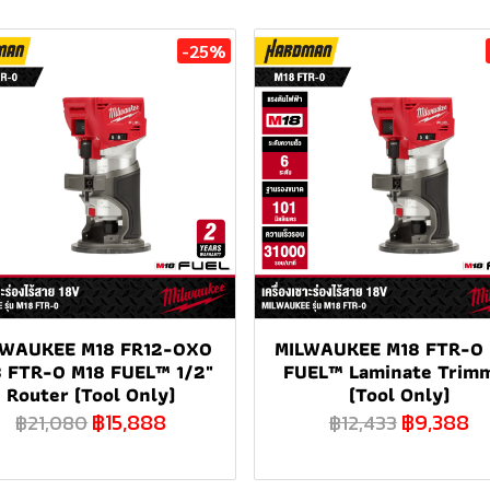
-25%
LWAUKEE M18 FR12-0X0
MILWAUKEE M18 FTR-0
 FTR-0 M18 FUEL™ 1/2"
FUEL™ Laminate Trim
Router (Tool Only)
(Tool Only)
฿15,888
฿9,388
฿21,080
฿12,433